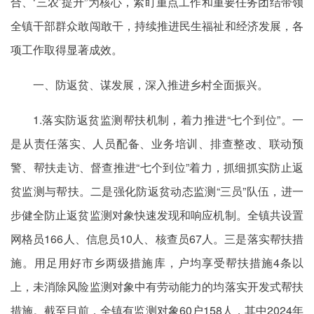
合、‘三农’提升”为核心，紧盯重点工作和重要任务团结带领
全镇干部群众敢闯敢干，持续推进民生福祉和经济发展，各
项工作取得显著成效。
一、防返贫、谋发展，深入推进乡村全面振兴。
1.落实防返贫监测帮扶机制，着力推进“七个到位”。一
是从责任落实、人员配备、业务培训、排查整改、联动预
警、帮扶走访、督查推进“七个到位”着力，抓细抓实防止返
贫监测与帮扶。二是强化防返贫动态监测“三员”队伍，进一
步健全防止返贫监测对象快速发现和响应机制。全镇共设置
网格员166人、信息员10人、核查员67人。三是落实帮扶措
施。用足用好市乡两级措施库，户均享受帮扶措施4条以
上，未消除风险监测对象中有劳动能力的均落实开发式帮扶
措施。截至目前，全镇有监测对象60户158人，其中2024年