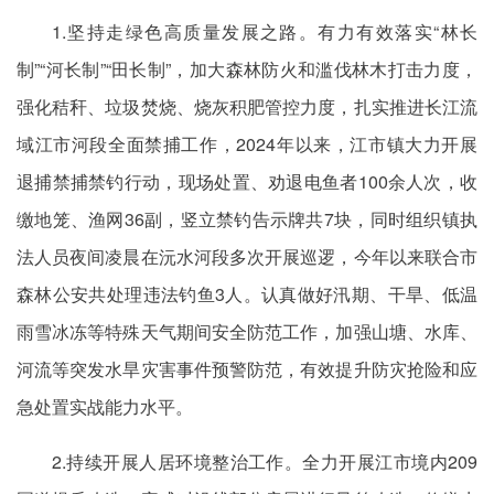
1.坚持走绿色高质量发展之路。有力有效落实“林长
制”“河长制”“田长制”，加大森林防火和滥伐林木打击力度，
强化秸秆、垃圾焚烧、烧灰积肥管控力度，扎实推进长江流
域江市河段全面禁捕工作，2024年以来，江市镇大力开展
退捕禁捕禁钓行动，现场处置、劝退电鱼者100余人次，收
缴地笼、渔网36副，竖立禁钓告示牌共7块，同时组织镇执
法人员夜间凌晨在沅水河段多次开展巡逻，今年以来联合市
森林公安共处理违法钓鱼3人。认真做好汛期、干旱、低温
雨雪冰冻等特殊天气期间安全防范工作，加强山塘、水库、
河流等突发水旱灾害事件预警防范，有效提升防灾抢险和应
急处置实战能力水平。
2.持续开展人居环境整治工作。全力开展江市境内209