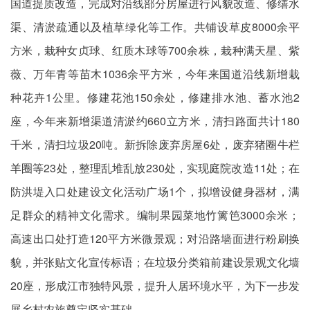
国道提质改造，完成对沿线部分房屋进行风貌改造、修缮水
渠、清淤疏通以及植草绿化等工作。共铺设草皮8000余平
方米，栽种女贞球、红质木球等700余株，栽种满天星、紫
薇、万年青等苗木1036余平方米，今年来国道沿线新增栽
种花卉1公里。修建花池150余处，修建排水池、蓄水池2
座，今年来新增渠道清淤约660立方米，清扫路面共计180
千米，清扫垃圾20吨。新拆除废弃房屋6处，废弃猪圈牛栏
羊圈等23处，整理乱堆乱放230处，实现庭院改造11处；在
防洪堤入口处建设文化活动广场1个，拟增设健身器材，满
足群众的精神文化需求。编制果园菜地竹篱笆3000余米；
高速出口处打造120平方米微景观；对沿路墙面进行粉刷换
貌，并张贴文化宣传标语；在垃圾分类箱前建设景观文化墙
20座，形成江市独特风景，提升人居环境水平，为下一步发
展乡村农旅奠定坚实基础。