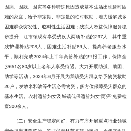
因病、因残、因灾等各种特殊原因造成基本生活出现暂时困
难的家庭，给予非定期、非定量的临时救助，着力缓解城乡
困难群众突发性、临时性生活困难；残疾人权益保障服务稳
步提升，江市镇现有享受残疾人两项补贴的297人，其中重
残护理补贴208人，困难生活补贴89人。提高养老服务水
平，顺利完成2024年上半年高龄补贴的申报工作，保障全
乡651名80岁以上老年人享受待遇。大力开展助孤、助困、
助学等活动，2024年6月开展为我镇受灾群众给予物资救助
20户，发放米和油等生活必需物资，多方位保障受灾群众的
基本生活。农村适龄妇女及城镇低保适龄妇女“两癌”免费检
查300余人。
（二）安全生产稳定向好。有力有序开展重点行业领域
安全隐患排查整治，紧盯薄弱环节和软肋痛点，今年来组织