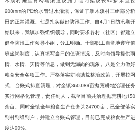
木溪村庵堂背垮塌渠道设施了临时架设长40多米直径
200mm的PE给水管过水灌溉，保证了暴木溪村三组部分稻
田的正常灌溉。七是扎实做好防汛工作。自4月1日防汛期开
始以来，我镇加强组织领导，同时要求各村（社区）都建立
健全防汛工作领导小组，分工明确。干部职工自觉地遵守值
班坐岗制度，认真填写当日的值班情况，及时向领导提供雨
情、水情、灾情等信息，做到无漏岗的现象。八是全力做好
粮食安全各项工作。严格落实耕地抛荒整治政策，开展拉网
式、台账式排查清理，对全镇350.089亩抛荒耕地治理任务
实行网格化管理，责任到人，截至目前共治理抛荒耕地150
余亩。同时全镇全年粮食生产任务为24700亩，已全部落实
到村到组到户，并建立台账式管理，目前已完成粮食生产进
度达90%。