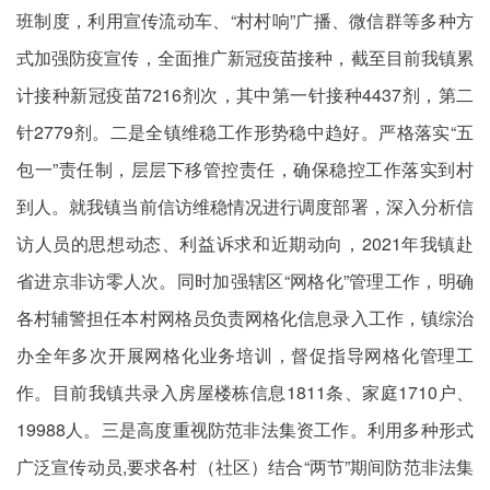
班制度，利用宣传流动车、“村村响”广播、微信群等多种方
式加强防疫宣传，全面推广新冠疫苗接种，截至目前我镇累
计接种新冠疫苗7216剂次，其中第一针接种4437剂，第二
针2779剂。二是全镇维稳工作形势稳中趋好。严格落实“五
包一”责任制，层层下移管控责任，确保稳控工作落实到村
到人。就我镇当前信访维稳情况进行调度部署，深入分析信
访人员的思想动态、利益诉求和近期动向，2021年我镇赴
省进京非访零人次。同时加强辖区“网格化”管理工作，明确
各村辅警担任本村网格员负责网格化信息录入工作，镇综治
办全年多次开展网格化业务培训，督促指导网格化管理工
作。目前我镇共录入房屋楼栋信息1811条、家庭1710户、
19988人。三是高度重视防范非法集资工作。利用多种形式
广泛宣传动员,要求各村（社区）结合“两节”期间防范非法集