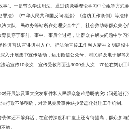
故事”。一是带头学法用法。通过镇党委理论学习中心组等方式
犯罪法
》《
中华人民共和国反间谍法
》《信访工作条例》等法律
执法大队、民政办等站所在处理安全生产、社会救助等群众关心
教育贯穿于事前、事中、事后全过程，让群众在解决问题中学习
是
推进普法
宣讲进村入户。把法治宣传工作融入精神文明
建设
。深入开展集中宣传活动，运用微信公众号、村民群及
电子屏等
法治宣传10余次，宣传受教育面达3000余人次，70位在岗职工
少对开展涉及重大突发事件和人民群众急难愁盼的突出问题进行
依法行政不够
明确
，对常见突发事件缺少常态化处理工作机制。
传载体还不够鲜活，在宣传深度和广度上
还有待
提高，群众参与
识不够。