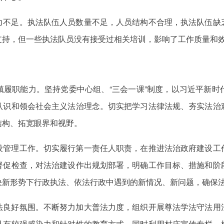
力不足。执法队伍人员数量不足，人员结构不合理，执法队伍缺
支持，但一些
执法队员
没有接受过相关培训，影响了工作质量和
履职能力。坚持党委中心组、“三会一课”制度，
以习近平新时
认识和领会社会主义法治理念。切实把学习法律法规、夯实法治
结构、拓宽眼界和视野。
设管理工作。切实履行第一责任人职责，在推进法治政府建设工
督促检查，对法治建设作出规划部署，明确工作目标、措施和阶
决新形势下行政执法、依法行政中遇到的新情况、新问题，确保
法良好氛围。不断努力加大普法力度，组织开展尊法学法守法用
具有较强感染力和针对性的教育方式，同时利用村庄宣传专栏、