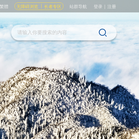
繁體
无障碍浏览
长者专区
站群导航
登录
|
注册