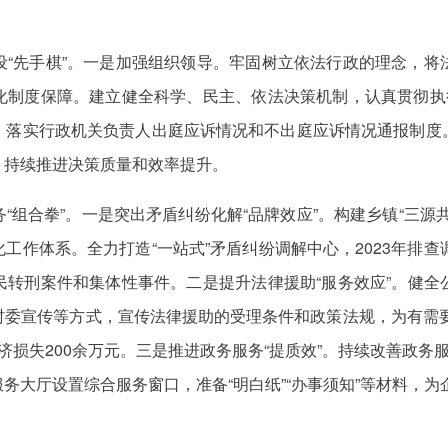
设“先手棋”。一是加强组织领导。牢固树立依法行政的理念，将
化
制度保障
。建立健全科学、民主、依法决策机制，认真贯彻执
。落实行政机关负责人出庭应诉情况和不出庭
应诉情况
通报制度
，持续推进决策质量和效率提升。
“组合拳”。一是突出矛盾
纠纷化解
“品牌效应”。构建乡镇“三
化工
作体系。全力打造“一站式”矛盾纠纷调解中心，2023年排
民转刑案件和集体性事件。二是提升法律援助“服务效应”。健
委宣传等方式，宣传法律援助的受理条件和政策法规，为有需要
济损失200余万元。三是推进政务服务“提质效”。持续改善政务
大厅设置综合服务窗口，准备“明白纸”“办事须知”等材料，为企
。