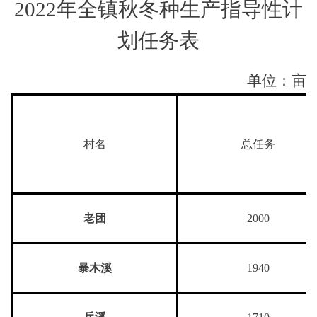
2022
年全
镇
秋冬种生产指导性计
划任务表
单位：亩
村名
总任务
老团
2000
暴木溪
1940
岳溪