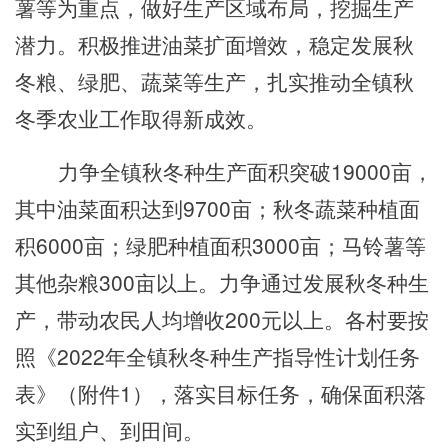
薯等为重点，做好生产区域布局，挖掘生产
潜力。积极推进油菜扩面增效，稳定发展秋
冬粮、绿肥、蔬菜
等生产
，扎实推动全
镇
秋
冬季农业工作取得新成效。
力争全
镇
秋冬种生产面积突破
19000
亩，
其中油菜面积达到
9700
亩；秋冬蔬菜种植面
积
6000
亩；绿肥种植面积
3000
亩；马铃薯等
其他
杂粮
300
亩以上。力争通过发展秋冬种生
产，带动农民人均增收
200元以上。各
村
要按
照《
2022年全
镇
秋冬种生产指导性计划任务
表》（附件
1），落实目标任务，确保面积落
实到组
户
、到田间。