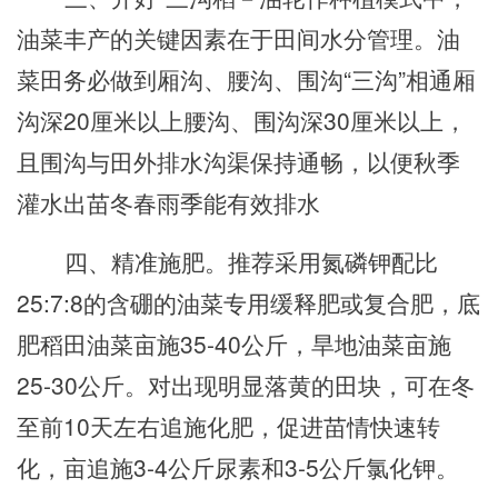
油菜丰产的关键因素在于田间水分管理。油
菜田务必做到厢沟、腰沟、围沟“三沟”相通厢
沟深20厘米以上
腰沟
、围沟深30厘米以上，
且围沟与田外排水沟渠保持通畅，以便秋季
灌水出苗冬春雨季能有效排水
四、精准施肥。推荐采用氮磷钾配比
25:7:8的含硼的油菜
专用
缓释肥或复合肥，底
肥稻田油菜亩施35-40公斤，旱地油菜亩施
25-30公斤。对出现明显落黄的田块，可在冬
至前10天左右追施化肥，促进苗情快速转
化，亩追施3-4公斤尿素和3-5公斤氯化钾。