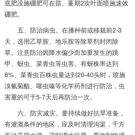
底肥没施硼肥可在苗、薹期2次叶面喷施速效
硼肥。
五、防治病虫。在播种前或移栽前
2-3
天，选用乙草胺、地乐胺等除草剂封闭除
草。注意防治因降水
偏少而
加重发生的跳
甲、蚜虫、菜青虫等虫害。有蚜株率达到
8%、菜青虫百株虫量达到20-40头时，喷施
溴氰菊酯、噻虫嗪等化学药剂进行防治，虫
害重的可于5-7天后再防治一次。
六、防灾减灾。要持续做好抗旱准备，
有灌溉条件的地区
，应
及时清理沟渠，千方