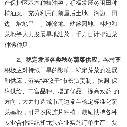
产保护区基本种植油菜，积极发展冬闲田
种
植油菜
。充分利用门前屋后土地、沟边、田
边、坡地旱土、滩涂地、幼龄园地、林地和
菜地等大力发展旱地油菜，千方百计把油菜
种满种足。
2、稳定发展各类秋冬
蔬菜供应
。
各
村
要
积极应对持续
干旱的
影响，稳定
蔬菜的
发展
和供应，落实
“菜篮子”市长负责制。按照“保
障供给、丰富品种、增加优品、提高效益”的
方向，大力打造城市周边常年稳定标准化蔬
菜基地，引导农民连片种植，鼓励扶持各种
专业合作组织和龙头企业实施订单生产。要