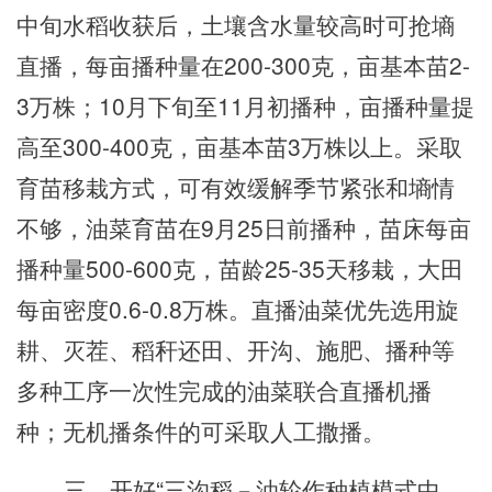
中旬水稻收获后，土壤含水量较高时可抢墒
直播，每亩播种量在200-300克，亩基本苗2-
3万株；10月下旬至11月初播种，亩播种量提
高至300-400克，亩基本苗3万株以上。采取
育苗移栽方式，可有效缓解季节紧张和墒情
不够，油菜育苗在9月25日前播种，苗床每亩
播种量500-600克，苗龄25-35天移栽，大田
每亩密度0.6-0.8万株。直播油菜优先选用旋
耕、灭茬、稻秆还田、开沟、施肥、播种等
多种工序一次性完成的油菜联合直播机播
种；无机播条件的可
采取人工
撒播。
三、开好
“三沟稻－油轮作种植模式中，