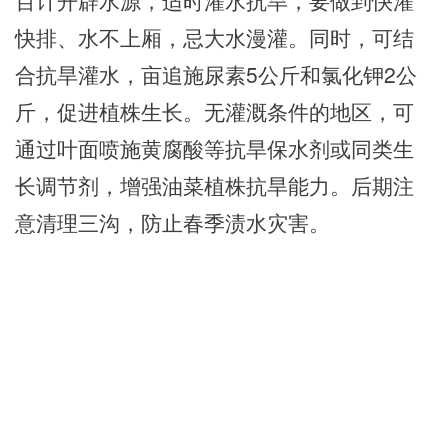
百计开辟水源，适时灌水抗旱，要做到
快灌
快排、水不上厢，忌大水漫灌。同时，可结
合抗旱灌水，亩
追施
尿素
5公斤和氯化钾2公
斤，促进植株生长。无灌溉条件的
地区
，可
通过叶面喷施黄腐酸等抗旱保水剂或同类生
长调节剂，增强油菜植株抗旱能力。后期注
意清理三沟，防止春季渍水灾害。