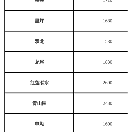
1710
里坪
1680
双龙
1530
龙尾
1830
红莲洑水
2690
青山园
2430
申坳
1690