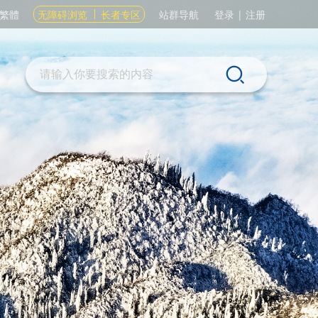
繁體
无障碍浏览
长者专区
站群导航
登录
|
注册