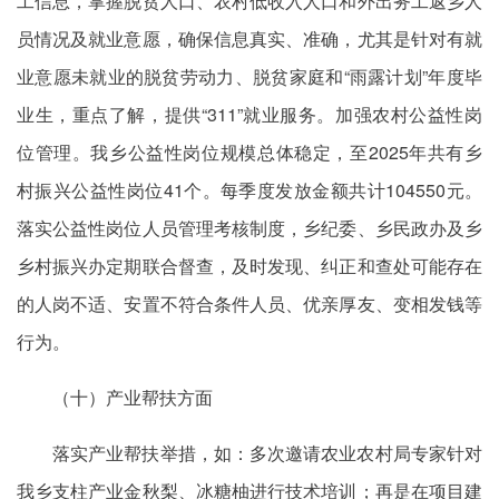
工信息，掌握脱贫人口、农村低收入
人口和
外出务工返乡人
员情况及就业意愿，确保信息真实、准确，尤其是针对有就
业意愿未就业的脱贫劳动力、脱贫家庭和“雨露计划”年度毕
业生，重点了解，提供“311”就业服务。加强农村公益性岗
位管理。我乡公益性岗位规模总体稳定，至2025年共有乡
村振兴公益性岗位41个。
每季度
发放金额共计104550元。
落实公益性岗位人员管理考核制度，乡纪委、乡民政办及乡
乡村振兴办定期联合督查，及时发现、纠正和查处可能存在
的人岗不适、安置不符合条件人员、优亲厚友、变相发钱等
行为。
（十）产业帮扶方面
落实产业帮扶举措，如：多次邀请农业农村局专家针对
我乡支柱产业金秋梨、冰糖柚进行技术培训；再是在项目建