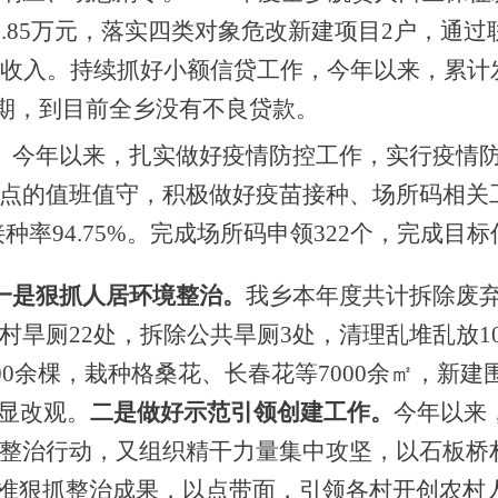
1.85万元，落实四类对象危改新建项目2户，通
收入。持续抓好小额信贷工作，今年以来，累计发放
款逾期，到目前全乡没有不良贷款。
。
今年以来，扎
实做好疫情防控工作，实行疫情
点的值班值守，积极做好疫苗接种、场所码相关
，接种率94.75%。完成场所码申领322个，完成目标
一是狠抓人居环境整治。
我乡本年度共计拆除废
村旱厕22处，拆除公共旱厕3处，清理乱堆乱放1
00余棵，栽种格桑花、长春花等7000余㎡，新建
明显改观。
二是做好示范引领创建工作。
今年以来
整治行动，又组织精干力量集中
攻坚，以
石板桥
标准狠抓整治成果，以点带面，引领各村开创农村