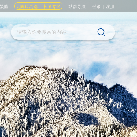
繁體
无障碍浏览
长者专区
站群导航
登录
|
注册