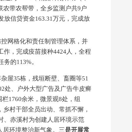
过联农带农帮带，全乡监测户共9户
信贷资金163.31万元，完成放
防控网格化和责任制管理体系，并
工作，完成疫苗接种
4424人，全程
任务的113%。
弃杂屋
35栋，残垣断壁、畜圈等51
02处、户外大型广告及广告牛皮癣
围栏1760余米，微景观8处，组
，乡村干部全员出动、常抓不懈，
村、赤溪村为创建人居环境示范
人居环境整治新气象。三
是开展常