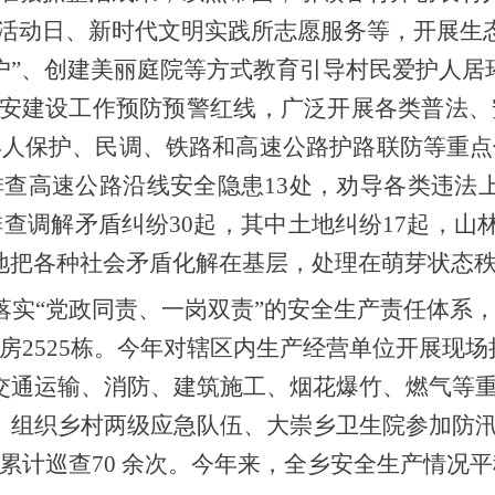
”活动日、新时代文明实践所志愿服务等，开展生
到户”、创建美丽庭院等方式教育引导村民爱护人
安建设工作预防预警红线，广泛开展各类普法、
年人保护、民调、铁路和高速公路护路联防等重点
排查高速公路沿线安全隐患
13处，劝导各类违法
排查调解矛盾纠纷
30起，其中土地纠纷17起，山
有效地把各种社会矛盾化解在基层，处理在萌芽状态
落实
“党政同责、一岗双责”的安全生产
责任体系
房
2525栋。今年对辖区内生产经营单位开展现场
交通运输、消防、建筑施工、烟花爆竹、燃气等重
。组织乡村两级应急队伍、大崇乡卫生院参加防
累计巡查70 余次。今年来，全乡安全生产情况