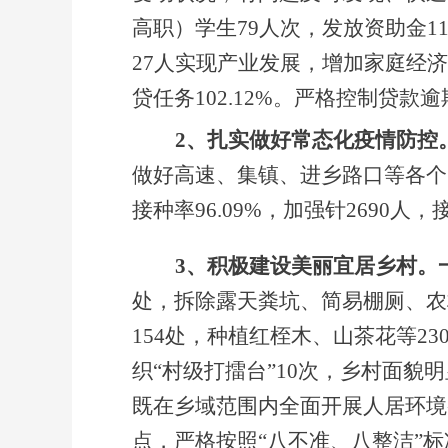
高职）学生79人次，发放资助金1
27人实现产业发展，增加家庭经济
贷任务102.12%。严格控制贷
2、扎实做好常态化疫情防控
做好高速、集镇、进乡路口等各个
接种率96.09%，加强针2690人
3、积极建设美丽宜居乡村。
处，拆除露天粪坑、简易棚厕、农
154处，种植红桎木、山茶花等23
织“村级打擂台”10次，乡村面貌
既在乡域范围内全面开展人居环境
点，严格按照
“八不准、八整洁”