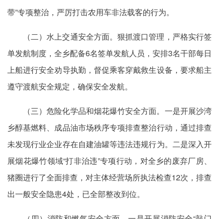
带”专项整治，严厉打击农用车非法载客的行为。
（二）水上交通安全方面。狠抓渡口管理，严格实行签
单发航制度，全乡配备6名签单发航人员，安排3名干部每日
上船进行安全劝导执勤，督促乘客穿戴救生设备，要求船主
遵守渡航安全规定，确保安全发航。
（三）危险化学品和烟花爆竹安全方面。一是开展沙湾
乡醇基燃料、成品油市场秩序专项排查整治行动，通过排查
未发现行业企业存在自建油罐等违法违规行为。二是深入开
展烟花爆竹领域“打非治违”专项行动，对全乡的废弃厂房、
猪圈进行了全面排查，对主体经营场所执法检查12次，排查
出一般安全隐患4处，已全部整改到位。
（四）消防和燃气安全方面。一是开展消防安全“敲门