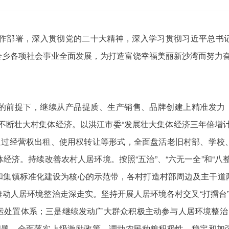
的工作部署，深入贯彻党的二十大精神，深入学习贯彻习近平总书
全乡各项社会事业全面发展，为打造富饶幸福美丽新沙湾而努力
前提下，继续从产品提质、生产销售、品牌创建上精准发力，打
不断壮大村集体经济。以洪江市委“发展壮大集体经济三年倍增
，通过经营权出租、使用权转让等形式，全面盘活老旧村部、学校
经济。持续改善农村人居环境。按照“五治”、“六无一全”和“八
和集镇标准化建设为核心的示范带，各村打造村部周边及主干道
动人居环境整治走深走实。坚持开展人居环境各村交叉“打擂台”
运处置体系；三是继续发动广大群众积极主动参与人居环境整治，
出问题，全面落实上级激励政策，调动农民种粮积极性，稳定和加