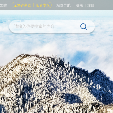
繁體
无障碍浏览
长者专区
站群导航
登录
|
注册