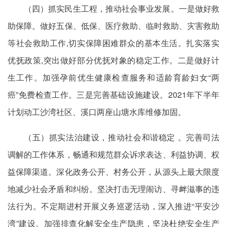
（四）抓实民生工程，推动社会事业发展。一是做好救
助保障。做好五保、低保、医疗救助、临时救助、灾害救助
等社会救助工作,切实保障困难群众的基本生活。扎实落实
优抚政策,突出做好部分优抚对象的稳定工作。二是做好计
生工作。加强孕前优生健康检查服务和适龄育龄妇女“两
癌”免费检查工作。三是完善基础设施建设。2021年下半年
计划动工沙湾社区、溪口两座山塘水库维修加固。
（五）抓实法治建设，推动社会和谐稳定 。完善司法
调解的工作体系，畅通和规范群众诉求表达、利益协调、权
益保障渠道。深化政务公开、村务公开，从源头上最大限度
地减少社会矛盾和纠纷。坚决打击无理闹访、寻衅滋事的违
法行为。不定期进村开展义务巡逻活动，深入推进“平安沙
湾”建设。加强排查化解安全生产隐患，坚决杜绝安全生产