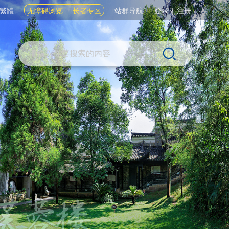
繁體
无障碍浏览
长者专区
站群导航
登录
|
注册