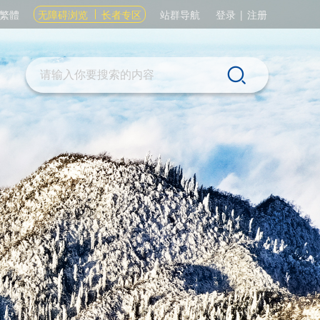
繁體
无障碍浏览
长者专区
站群导航
登录
|
注册