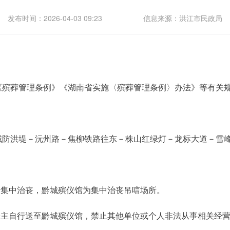
发布时间：2026-04-03 09:23
信息来源：洪江市民政局
《殡葬管理条例》《湖南省实施〈殡葬管理条例〉办法》等有关
城防洪堤－沅州路－焦柳铁路往东－株山红绿灯－龙标大道－雪
行集中治丧，黔城殡仪馆为集中治丧吊唁场所。
丧主自行送至黔城殡仪馆，禁止其他单位或个人非法从事相关经