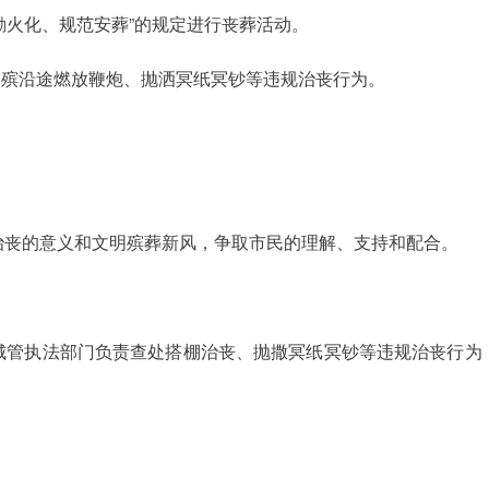
励火化、规范安葬”的规定进行丧葬活动。
出殡沿途燃放鞭炮、抛洒冥纸冥钞等违规治丧行为。
治丧的意义和文明殡葬新风，争取市民的理解、支持和配合。
城管执法部门负责查处搭棚治丧、抛撒冥纸冥钞等违规治丧行为