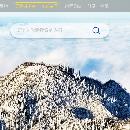
繁體
无障碍浏览
长者专区
站群导航
登录
|
注册