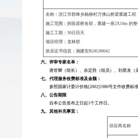
名称：洪江市群峰乡杨柳村万佛山桥梁重建工程
施工范围：拆除原桥各部，重建一座
2X10m 
施工工期：
30日历天
项目经理：龙林煜
执业证书信息：湘建安
B24G00042
六、评审专家名单：
唐世卿（组长）、佘定胜（组员）、刘星友（
七、代理服务收费标准及金额：
参照国家计委计价格
[2002]1980号文件收费
八、公告期限
自本公告发布之日起
1个工作日。
九、其他补充事宜：
供应商名称