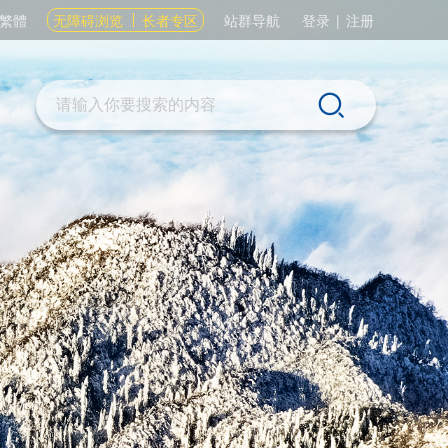
繁體
无障碍浏览
长者专区
站群导航
登录
|
注册