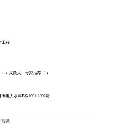
建工程
（ ）采购人、专家推荐（ ）
外滩电力水岸
E栋1001-1002房
工程类