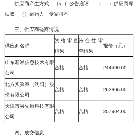
供应商产生方式：（√ ）公告邀请 （ ）供应商库
抽取 （）采购人、专家推荐
三、供应商磋商情况
资格审查
符合性审
供应商名称
报价（元）
结果
查结果
山东新潮信息技术有限
合格
合格
244490.00
2
公司
北方实验室（沈阳）股
合格
合格
252605.00
2
份有限公司
天津市兴先道科技有限
合格
合格
257904.00
2
公司
四、成交信息