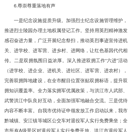
6.尊崇尊重落地有声
一是纪念设施提质升级。加强烈士纪念设施管理维护，
推进烈士陵园办理土地权属登记工作。坚持用英烈精神激发
感召奋进力量，广泛开展纪念祭扫，推动英烈事迹宣传进机
关、进学校、进军营、进乡村、进网络，让红色基因代代相
传。二是双拥氛围日益浓厚。深入推进双拥工作“六进”活动
（进学校、进企业、进机关、进社区、进军营、进农村），
完善双拥阵地建设，在全市醒目位置张贴双拥标语，提升双
拥知识覆盖率。全力落实拥军优属政策，与洪江市人武部、
武警洪江中队良好互动，全面加强军地融合交流。三是优待
内容不断丰富。自我市优待证申领发放工作启动以来，我市
黔城镇、安江镇等城区公交车对退役军人实行免费乘坐；全
市所有A级景区对退役军人实行免费开放。洪江市退役军人