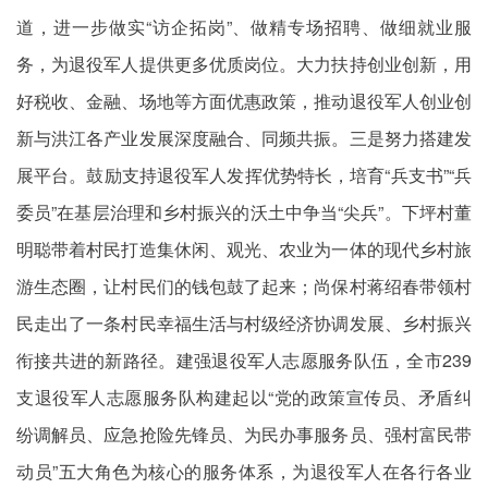
道，进一步做实“访企拓岗”、做精专场招聘、做细就业服
务，为退役军人提供更多优质岗位。大力扶持创业创新，用
好税收、金融、场地等方面优惠政策，推动退役军人创业创
新与洪江各产业发展深度融合、同频共振。三是努力搭建发
展平台。鼓励支持退役军人发挥优势特长，培育“兵支书”“兵
委员”在基层治理和乡村振兴的沃土中争当“尖兵”。下坪村董
明聪带着村民打造集休闲、观光、农业为一体的现代乡村旅
游生态圈，让村民们的钱包鼓了起来；尚保村蒋绍春带领村
民走出了一条村民幸福生活与村级经济协调发展、乡村振兴
衔接共进的新路径。建强退役军人志愿服务队伍，全市239
支退役军人志愿服务队构建起以“党的政策宣传员、矛盾纠
纷调解员、应急抢险先锋员、为民办事服务员、强村富民带
动员”五大角色为核心的服务体系，为退役军人在各行各业