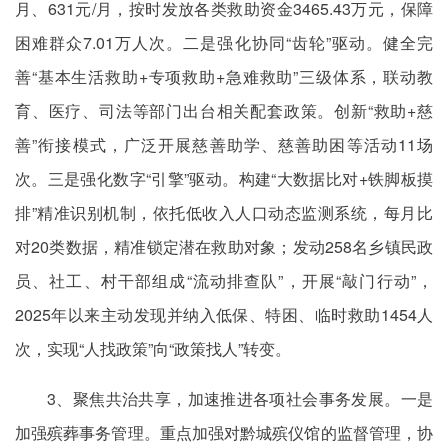
月、631元/月，按时发放各类救助资金3465.43万元，保障
困难群众7.01万人次。二是强化协同“齿轮”驱动。健全完
善“基本生活救助+专项救助+急难救助”三级体系，联动教
育、医疗、司法等部门出台相关配套政策。创新“救助+慈
善”衔接模式，广泛开展慈善助学、慈善助困等活动11场
次。三是强化数字“引擎”驱动。构建“大数据比对+铁脚板摸
排”精准识别机制，依托低收入人口动态监测系统，每月比
对20类数据，精准锁定潜在救助对象；发动258名乡镇民政
员、社工、村干部组成“流动排查队”，开展“敲门行动”，
2025年以来主动发现并纳入低保、特困、临时救助1454人
次，实现“人找政策”向“政策找人”转变。
3、聚焦共治共享，加速推进各项社会事务发展。一是
加强殡葬事务管理。重点加强对黔城殡仪馆的监督管理，协