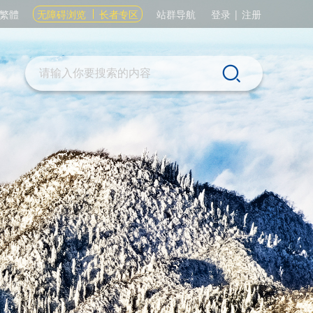
繁體
无障碍浏览
长者专区
站群导航
登录
|
注册