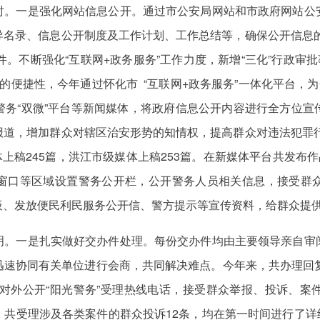
时。一是强化网站信息公开。通过市公安局网站和市政府网站公
名录、信息公开制度及工作计划、工作总结等，确保公开信息的
。不断强化“互联网+政务服务”工作力度，新增“三化”行政审
的便捷性，今年通过怀化市 “互联网+政务服务”一体化平台，
警务“双微”平台等新闻媒体，将政府信息公开内容进行全方位宣
道，增加群众对辖区治安形势的知情权，提高群众对违法犯罪行
体上稿245篇，洪江市级媒体上稿253篇。在新媒体平台共发布
窗口等区域设置警务公开栏，公开警务人员相关信息，接受群
板、发放便民利民服务公开信、警方提示等宣传资料，给群众提
明。一是扎实做好交办件处理。每份交办件均由主要领导亲自审
迅速协同有关单位进行会商，共同解决难点。今年来，共办理回复
作。对外公开“阳光警务”受理热线电话，接受群众举报、投诉、
共受理涉及各类案件的群众投诉12条，均在第一时间进行了详细