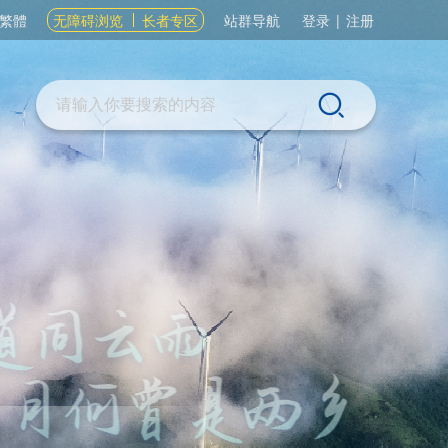
繁體
无障碍浏览
长者专区
站群导航
登录
|
注册