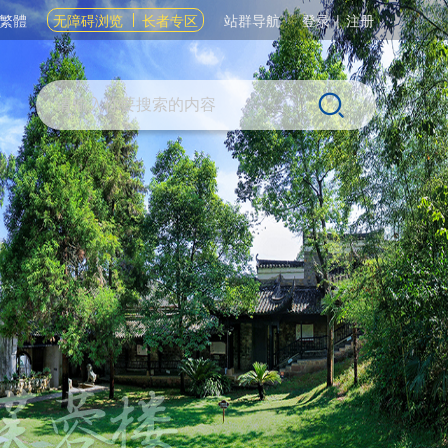
繁體
无障碍浏览
长者专区
站群导航
登录
|
注册