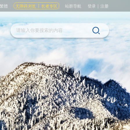
繁體
无障碍浏览
长者专区
站群导航
登录
|
注册