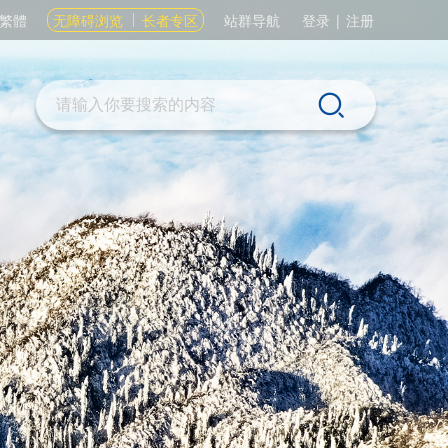
繁體
无障碍浏览
长者专区
站群导航
登录
|
注册