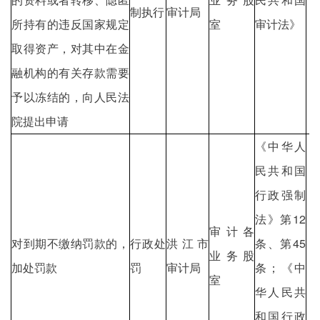
制执行
审计局
所持有的违反国家规定
室
审计法》
取得资产，对其中在金
融机构的有关存款需要
予以冻结的，向人民法
院提出申请
《中华人
民共和国
行政强制
法》第12
审计各
对到期不缴纳罚款的，
行政处
洪江市
条、第45
业务股
加处罚款
罚
审计局
条；《中
室
华人民共
和国行政