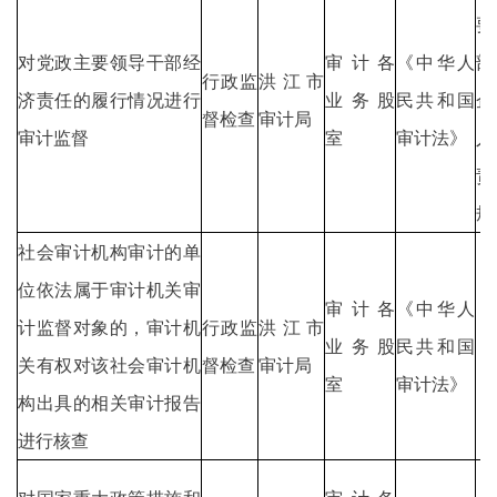
要
对党政主要领导干部经
审计各
《中华人
部
行政监
洪江市
济责任的履行情况进行
业务股
民共和国
企
督检查
审计局
审计监督
室
审计法》
人
责
规
社会审计机构审计的单
位依法属于审计机关审
审计各
《中华人
计监督对象的，审计机
行政监
洪江市
业务股
民共和国
关有权对该社会审计机
督检查
审计局
室
审计法》
构出具的相关审计报告
进行核查