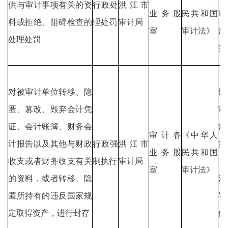
供与审计事项有关的资
行政处
洪江市
业务股
民共和国
审
料或拒绝、阻碍检查的
理处罚
审计局
室
审计法》
施
处理处罚
第
《
对被审计单位转移、隐
民
匿、篡改、毁弃会计凭
审
证、会计账簿、财务会
施
审计各
《中华人
计报告以及其他与财政
行政强
洪江市
第
业务股
民共和国
收支或者财务收支有关
制执行
审计局
《
室
审计法》
的资料，或者转移、隐
法
匿所持有的违反国家规
罚
定取得资产，进行封存
例