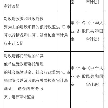
室
审计法》
审计监督
《
对政府投资和以政府投
审计各
《中华人
民
资为主的建设项目的预
行政监
洪江市
业务股
民共和国
审
算执行情况和决算，进
督检查
审计局
室
审计法》
施
行审计监督
第
对政府部门管理的和其
《
他单位受政府委托管理
审计各
《中华人
民
的社会保障基金、社会
行政监
洪江市
业务股
民共和国
审
捐赠资金以及其他有关
督检查
审计局
室
审计法》
施
基金、资金的财务收
第
支，进行审计监督
《