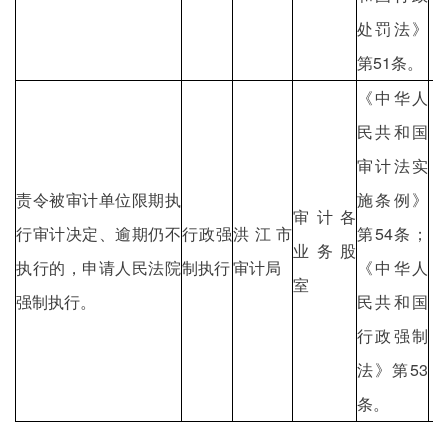
处罚法》
第51条。
《中华人
民共和国
审计法实
责令被审计单位限期执
施条例》
审计各
行审计决定、逾期仍不
行政强
洪江市
第54条；
业务股
执行的，申请人民法院
制执行
审计局
《中华人
室
强制执行。
民共和国
行政强制
法》第53
条。