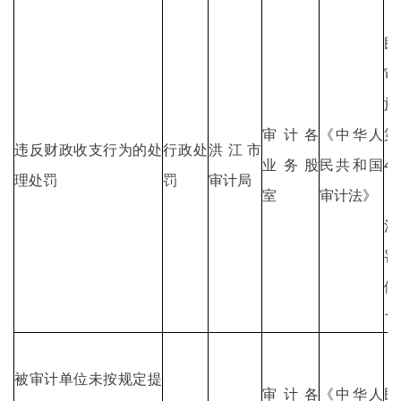
《
民
审
施
审计各
《中华人
第
违反财政收支行为的处
行政处
洪江市
业务股
民共和国
4
理处罚
罚
审计局
室
审计法》
《
法
罚
例
1
《
被审计单位未按规定提
审计各
《中华人
民