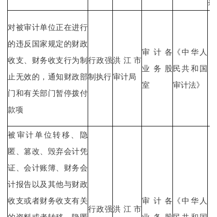
条
对被审计单位正在进行
的违反国家规定的财政
审计各
《中华人
收支、财务收支行为制
行政强
洪江市
业务股
民共和国
止无效的，通知财政部
制执行
审计局
室
审计法》
门和有关部门暂停拨付
款项
被审计单位转移、隐
匿、篡改、毁弃会计凭
证、会计账簿、财务会
计报告以及其他与财政
收支或者财务收支有关
审计各
《中华人
行政强
洪江市
的资料或者转移、隐匿
业务股
民共和国