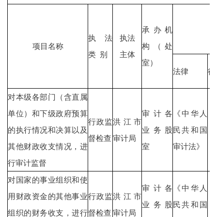
承办机
执法
执法
项目名称
构（处
类 别
主体
室）
法律
行
对本级各部门（含直属
单位）和下级政府预算
审计各
《中华人
行政监
洪江市
的执行情况和决算以及
业务股
民共和国
督检查
审计局
其他财政收支情况，进
室
审计法》
行审计监督
对国家的事业组织和使
审计各
《中华人
用财政资金的其他事业
行政监
洪江市
业务股
民共和国
组织的财务收支，进行
督检查
审计局