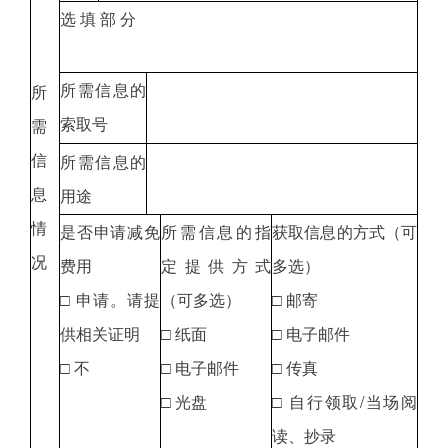
选 填 部 分
所需信息的
所
索取号
需
信
所需信息的
息
用途
情
是否申请减免
所需信息的指
获取信息的方式（可
况
费用
定提供方式
多选）
□ 申请。请提
（可多选）
□ 邮寄
供相关证明
□ 纸面
□ 电子邮件
□ 不
□ 电子邮件
□ 传真
□ 光盘
□ 自行领取/当场阅
读、抄录