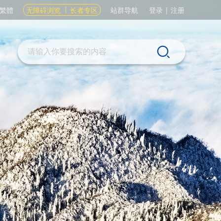
繁體
无障碍浏览
长者专区
站群导航
登录
|
注册