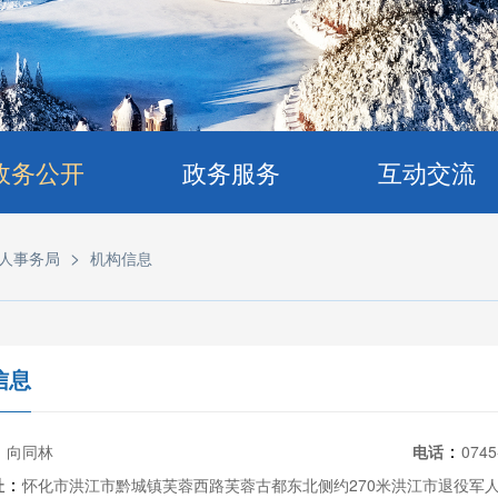
政务公开
政务服务
互动交流
>
人事务局
机构信息
信息
：
：
向同林
电话
0745
：
址
怀化市洪江市黔城镇芙蓉西路芙蓉古都东北侧约270米洪江市退役军人