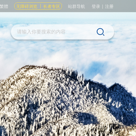
繁體
无障碍浏览
长者专区
站群导航
登录
|
注册