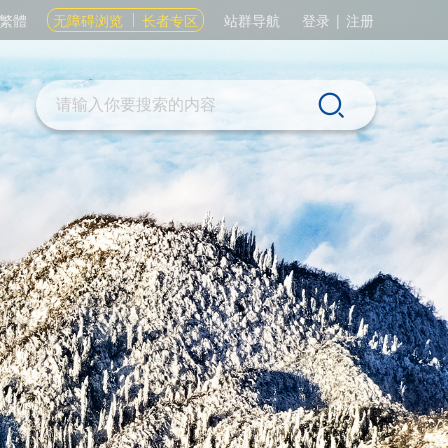
繁體
无障碍浏览
长者专区
站群导航
登录
|
注册