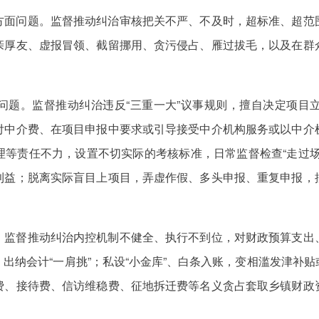
方面问题。监督推动纠治审核把关不严、不及时，超标准、超范
亲厚友、虚报冒领、截留挪用、贪污侵占、雁过拔毛，以及在群
问题。监督推动纠治违反“三重一大”议事规则，擅自决定项目
付中介费、在项目申报中要求或引导接受中介机构服务或以中介
理等责任不力，设置不切实际的考核标准，日常监督检查“走过场
利益；脱离实际盲目上项目，弄虚作假、多头申报、重复申报，
。监督推动纠治内控机制不健全、执行不到位，对财政预算支出
出纳会计“一肩挑”；私设“小金库”、白条入账，变相滥发津补
费、接待费、信访维稳费、征地拆迁费等名义贪占套取乡镇财政