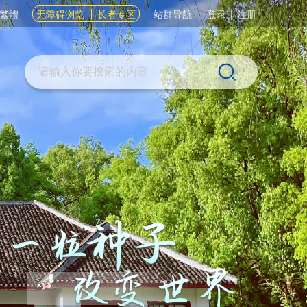
繁體
无障碍浏览
长者专区
站群导航
登录
|
注册