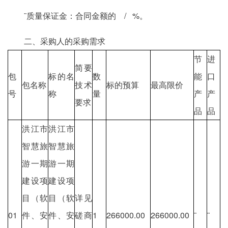
¨质量保证金：合同金额的 / %。
二、采购人的采购需求
节
进
简要
包
标的名
数
能
口
包名称
技术
标的预算
最高限价
号
称
量
产
产
要求
品
品
洪江市
洪江市
智慧旅
智慧旅
游一期
游一期
建设项
建设项
目（软
目（软
详见
01
件、安
件、安
磋商
1
266000.00
266000.00
¨
¨