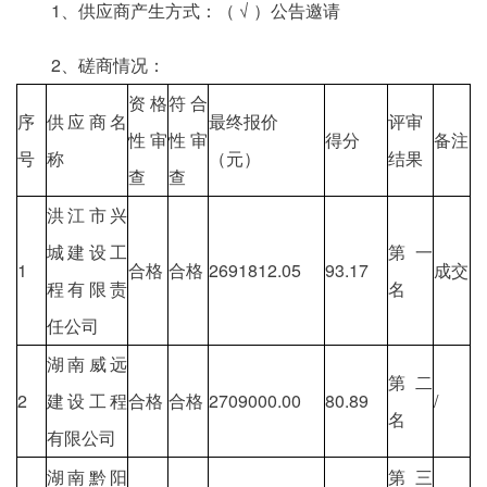
1、供应商产生方式：（ √ ）公告邀请
2、磋商情况：
资格
符合
序
供应商名
最终报价
评审
性审
性审
得分
备注
号
称
（元）
结果
查
查
洪江市兴
城建设工
第一
1
合格
合格
2691812.05
93.17
成交
程有限责
名
任公司
湖南威远
第二
2
建设工程
合格
合格
2709000.00
80.89
/
名
有限公司
湖南黔阳
第三