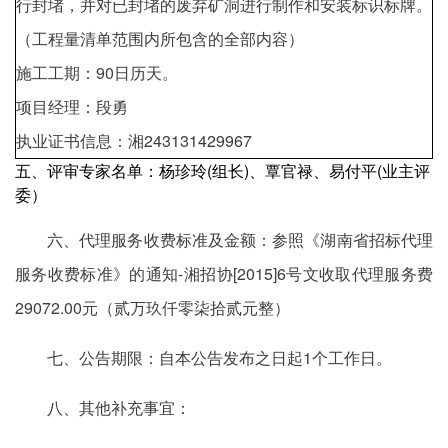
行封堵，并对已封堵的废弃矿洞进行制作和安装标识标牌。
（工程量清单范围内所包含的全部内容）
施工工期：90日历天。
项目经理：段勇
执业证书信息：湘243131429967
五、评审专家名单：杨珍玲(组长)、覃官禄、易付平(业主评
委）
六、代理服务收费标准及金额：参照《湖南省招标代理
服务收费标准》的通知-湘招协[2015]6号文收取代理服务费
29072.00元（贰万玖仟零柒拾贰元整）
七、公告期限：自本公告发布之日起1个工作日。
八、其他补充事宜：