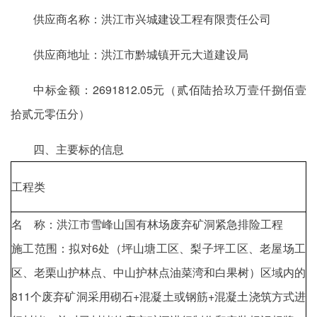
供应商名称：洪江市兴城建设工程有限责任公司
供应商地址：洪江市黔城镇开元大道建设局
中标金额：2691812.05元（贰佰陆拾玖万壹仟捌佰壹
拾贰元零伍分）
四、主要标的信息
工程类
名 称：洪江市雪峰山国有林场废弃矿洞紧急排险工程
施工范围：拟对6处（坪山塘工区、梨子坪工区、老屋场工
区、老栗山护林点、中山护林点油菜湾和白果树）区域内的
811个废弃矿洞采用砌石+混凝土或钢筋+混凝土浇筑方式进