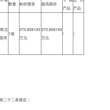
数量
标的预算
最高限价
产品
产品
商文
370.858193
370.858193
1项
/
/
需求
万元
万元
第二十二条规定；