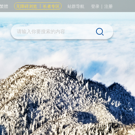
繁體
无障碍浏览
长者专区
站群导航
登录
|
注册