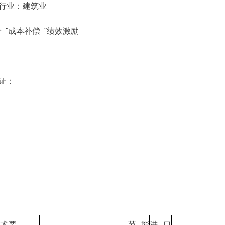
标准所属行业：建筑业
 ¨成本补偿 ¨绩效激励
证：
；
术要
节能
进口