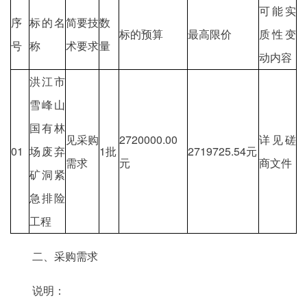
可能实
序
标的名
简要技
数
标的预算
最高限价
质性变
号
称
术要求
量
动内容
洪江市
雪峰山
国有林
见采购
2720000.00
详见磋
01
场废弃
1批
2719725.54元
需求
元
商文件
矿洞紧
急排险
工程
二、采购需求
说明：