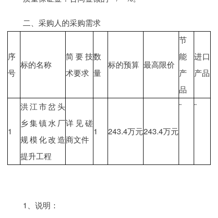
二、采购人的采购需求
节
序
简要技
数
能
进口
标的名称
标的预算
最高限价
号
术要求
量
产
产品
品
洪江市岔头
¨
¨
乡集镇水厂
详见磋
1
1
243.4万元
243.4万元
规模化改造
商文件
提升工程
1、说明：