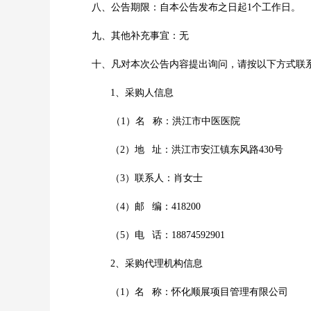
八、公告期限：自本公告发布之日起
1个工作日。
九、其他补充事宜：无
十
、凡对本次公告内容提出询问，请按以下方式联
1、采购人信息
（
1）名 称：洪江市中医医院
（
2）地 址：
洪江市安江镇东风路
430号
（
3）联系人：
肖女士
（
4）邮 编：418200
（
5）电 话：18874592901
2、采购代理机构信息
（
1）名 称：怀化顺展项目管理有限公司