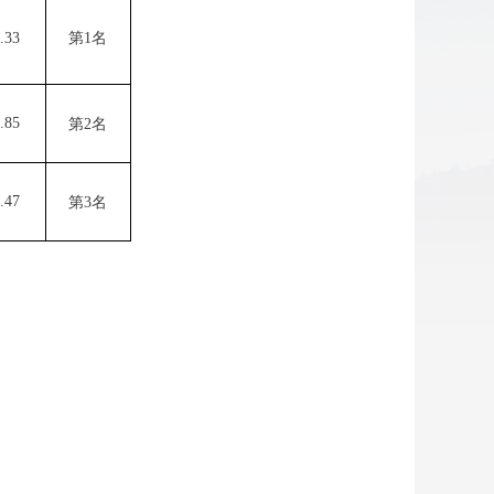
.33
第
1名
.85
第
2名
.47
第
3名