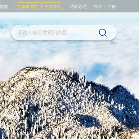
繁體
无障碍浏览
长者专区
站群导航
登录
|
注册