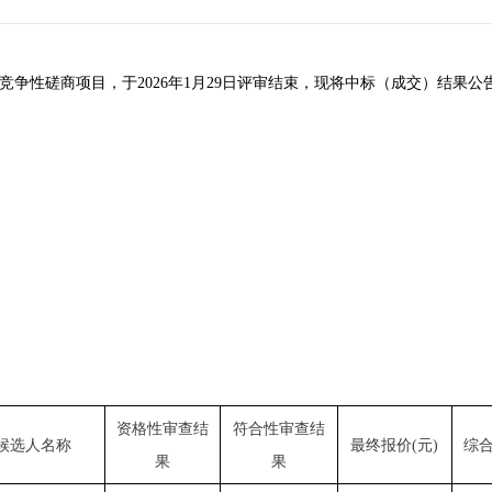
竞争性磋商
项目
，于
202
6
年
1
月
29
日评审结束，现将中标（成交）结果公
资格
性审查结
符合性审查结
候选人名称
最终报价
(
元
)
综
果
果