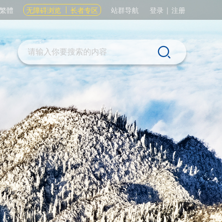
繁體
无障碍浏览
长者专区
站群导航
登录
|
注册