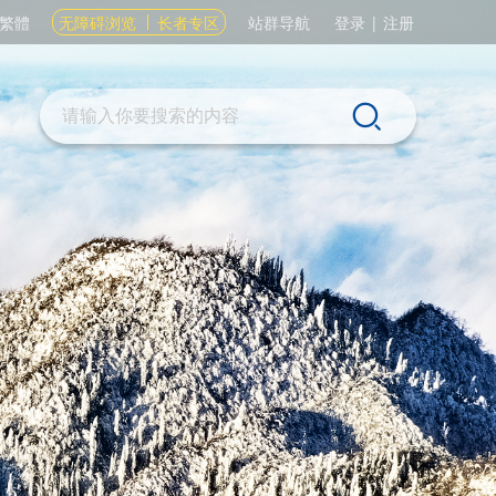
繁體
无障碍浏览
长者专区
站群导航
登录
|
注册