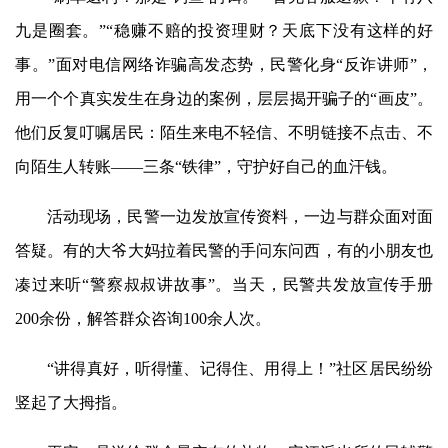
九是圈套。”“稳赚不赔的投资理财？天底下没有这样的好
事。”面对电信网络诈骗高发态势，民警化身“反诈讲师”，
用一个个真实发生在身边的案例，层层揭开骗子的“画皮”。
他们反复叮嘱居民：陌生来电不轻信、不明链接不点击、不
向陌生人转账——三条“铁律”，守护好自己的血汗钱。
活动现场，民警一边发放宣传资料，一边与群众面对面
答疑。有的大爷大妈拉着民警的手问东问西，有的小朋友也
凑过来听“警察叔叔讲故事”。当天，民警共发放宣传手册
200余份，解答群众咨询100余人次。
“讲得真好，听得懂、记得住、用得上！”社区居民纷纷
竖起了大拇指。