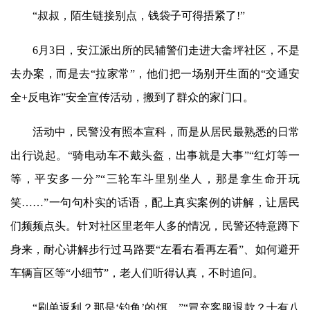
“叔叔，陌生链接别点，钱袋子可得捂紧了!”
6月3日，安江派出所的民辅警们走进大畲坪社区，不是
去办案，而是去“拉家常”，他们把一场别开生面的“交通安
全+反电诈”安全宣传活动，搬到了群众的家门口。
活动中，民警没有照本宣科，而是从居民最熟悉的日常
出行说起。“骑电动车不戴头盔，出事就是大事”“红灯等一
等，平安多一分”“三轮车斗里别坐人，那是拿生命开玩
笑……”一句句朴实的话语，配上真实案例的讲解，让居民
们频频点头。针对社区里老年人多的情况，民警还特意蹲下
身来，耐心讲解步行过马路要“左看右看再左看”、如何避开
车辆盲区等“小细节”，老人们听得认真，不时追问。
“刷单返利？那是‘钓鱼’的饵。”“冒充客服退款？十有八