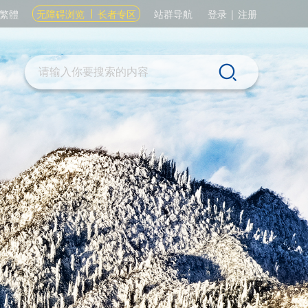
繁體
无障碍浏览
长者专区
站群导航
登录
|
注册