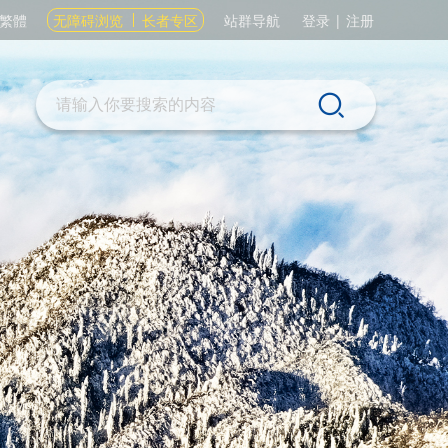
繁體
无障碍浏览
长者专区
站群导航
登录
|
注册