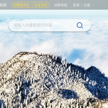
繁體
无障碍浏览
长者专区
站群导航
登录
|
注册