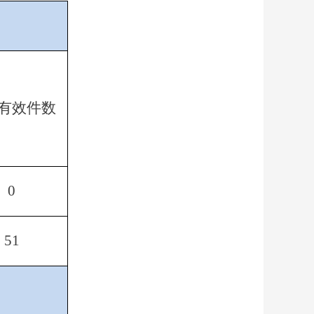
有效件数
0
51