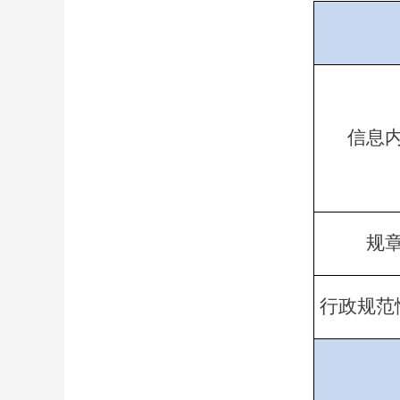
信息
规
行政规范