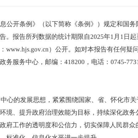
息公开条例》（以下简称《条例》）规定和国务
告。报告所列数据的统计期限自
2025
年
1
月
1
日起
：
www
.
hjs
.
gov
.
cn
）公开。如对本报告有任何疑
政务服务中心，邮编：
418200
，电话：
0745
-
773
为中心的发展思想，紧紧围绕国家、省、
怀化
市关
环境、提升政府治理效能为目标，持续深化政务
政府工作的透明度和公信力，切实保障人民群众
、标准化、信息化水平进一步提升。