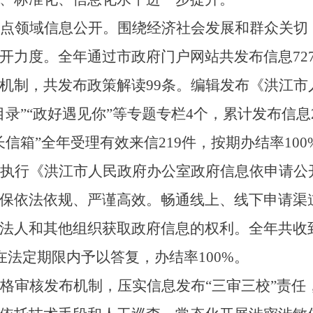
点领域信息公开。围绕经济社会发展和群众关切
开力度。全年通过市政府门户网站共发布信息
72
机制，共发布政策解读
99
条。编辑发布《洪江市
录”“政好遇见你
”等专题专栏
4
个，累计发布信息
长信箱”全年受理有效来信
219
件，按期办结率
100
执行《洪江市人民政府办公室政府信息依申请公
保依法依规、严谨高效。畅通线上、线下申请渠
法人和其他组织获取政府信息的权利。全年共收
在法定期限内予以答复，办结率
100
%。
格审核发布机制，压实信息发布
“三审三校”责