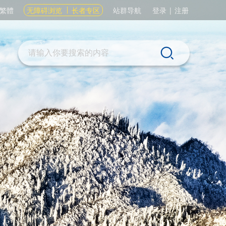
繁體
无障碍浏览
长者专区
站群导航
登录
|
注册