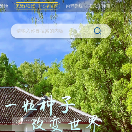
繁體
无障碍浏览
长者专区
站群导航
登录
|
注册